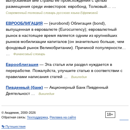
выпускаемая вне страны её происхождения с целью
размещения среди инвесторов: евробонд. Толковый… …
Современный толковый словарь русского языка Ефремовой
ЕВРООБЛИГАЦИЯ
— (eurobond) Облигация (bond),
выпущенная в евровалюте (Eurocurrency); евровалютный
рынок в настоящее время является одним из крупнейших
рынков мобилизации капиталов (он значительно больше, чем
фондовый рынок Великобритании). Причиной популярности…
…
Финансовый словарь
Еврооблигация
— Эта статья или раздел нуждается в
переработке. Пожалуйста, улучшите статью в соответствии с
правилами написания статей …
Википедия
Пивденный (банк)
— Акционерный Банк Пивденный
Деятельност …
Википедия
© Академик, 2000-2026
18+
Обратная связь:
Техподдержка
,
Реклама на сайте
👣 Путешествия