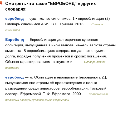
Смотреть что такое "ЕВРОБОНД" в других
словарях:
евробонд
— сущ., кол во синонимов: 1 • еврооблигация (2)
Словарь синонимов ASIS. В.Н. Тришин. 2013 …
Словарь
синонимов
Евробонд
— Еврооблигация долгосрочная купонная
облигация, выпущенная в иной валюте, нежели валюта страны
эмитента. В еврооблигациях содержатся данные о сумме
долга, порядке получения процентов и сроках погашения.
Обычно гарантированием, выпуском и… …
Словарь бизнес-
терминов
евробонд
— м. Облигация в евровалюте [евровалюта 2.],
выпускаемая вне страны её происхождения с целью
размещения среди инвесторов: еврооблигация. Толковый
словарь Ефремовой. Т. Ф. Ефремова. 2000 …
Современный
толковый словарь русского языка Ефремовой